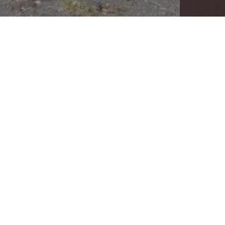
Registro
Apellidos
Contraseña
RUT
(sin puntos y con guió