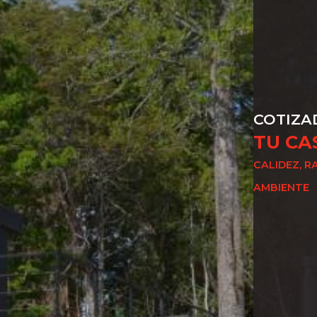
COTIZA
TU CA
CALIDEZ, R
AMBIENTE